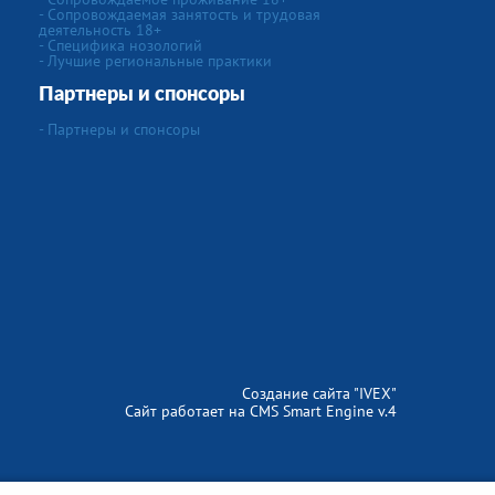
- Сопровождаемая занятость и трудовая
деятельность 18+
- Специфика нозологий
- Лучшие региональные практики
Партнеры и спонсоры
- Партнеры и спонсоры
Создание сайта
"IVEX"
Сайт работает на
CMS Smart Engine v.4