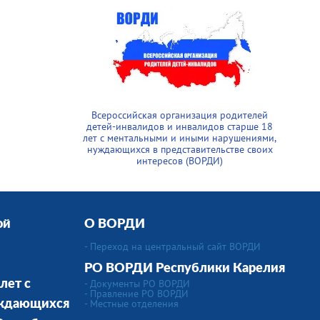
Всероссийская организация родителей
детей-инвалидов и инвалидов старше 18
лет с ментальными и иными нарушениями,
нуждающихся в представительстве своих
интересов (ВОРДИ)
ой
О ВОРДИ
- Переход на центральный сайт ВОРДИ
РО ВОРДИ Республики Карелия
- Документы РО ВОРДИ
лет с
- Правление РО ВОРДИ
-
Местные отделения
уждающихся