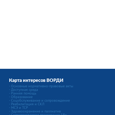
Карта интересов ВОРДИ
- Основные нормативно-правовые акты
- Доступная среда
- Ранняя помощь
- Образование
- Соцобслуживание и сопровождение
- Реабилитация и СКЛ
- МСЭ и ТСР
- Здравоохранение и паллиатив
- Сопровождаемое проживание 18+